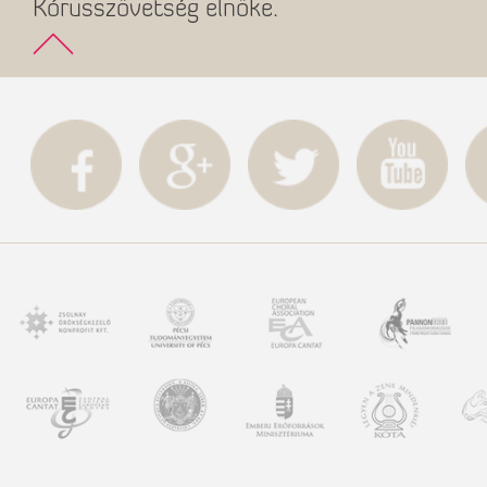
Kórusszövetség elnöke.