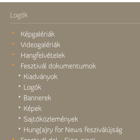
Logók
Képgalériák
Videogalériák
Hangfelvételek
Fesztivál dokumentumok
Kiadványok
Logók
Bannerek
Képek
Sajtóközlemények
Hung(a)ry for News fesziválújság