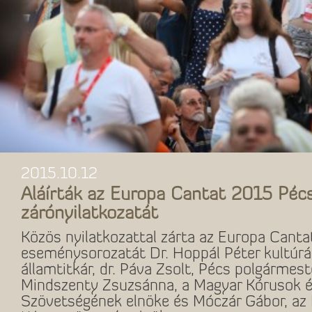
2015.10.12
Aláírták az Europa Cantat 2015 Péc
zárónyilatkozatát
Közös nyilatkozattal zárta az Europa Cant
eseménysorozatát Dr. Hoppál Péter kultúráé
államtitkár, dr. Páva Zsolt, Pécs polgármeste
Mindszenty Zsuzsánna, a Magyar Kórusok 
Szövetségének elnöke és Móczár Gábor, az 