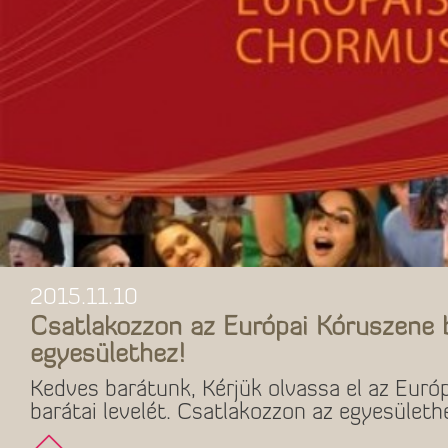
2015.11.10
Csatlakozzon az Európai Kóruszene 
egyesülethez!
Kedves barátunk, Kérjük olvassa el az Euró
barátai levelét. Csatlakozzon az egyesületh