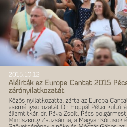
2015.10.12
Aláírták az Europa Cantat 2015 Péc
zárónyilatkozatát
Közös nyilatkozattal zárta az Europa Cant
eseménysorozatát Dr. Hoppál Péter kultúráé
államtitkár, dr. Páva Zsolt, Pécs polgármeste
Mindszenty Zsuzsánna, a Magyar Kórusok 