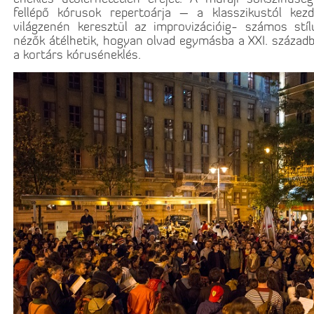
fellépő kórusok repertoárja – a klasszikustól kez
világzenén keresztül az improvizációig- számos stílu
nézők átélhetik, hogyan olvad egymásba a XXI. száza
a kortárs kóruséneklés.