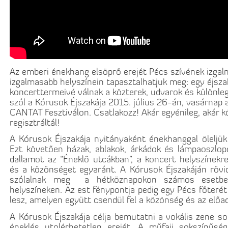
Az emberi énekhang elsöprő erejét Pécs szívének izga
izgalmasabb helyszínein tapasztalhatjuk meg: egy éjsz
koncerttermeivé válnak a közterek, udvarok és különle
szól a Kórusok Éjszakája 2015. július 26-án, vasárnap
CANTAT Fesztiválon. Csatlakozz! Akár egyénileg, akár 
regisztráltál!
A Kórusok Éjszakája nyitányaként énekhanggal öleljük
Ezt követően házak, ablakok, árkádok és lámpaoszlo
dallamot az “Éneklő utcákban”, a koncert helyszínekre 
és a közönséget egyaránt. A Kórusok Éjszakáján rövid
szólalnak meg a hétköznapokon számos esetben
helyszíneken. Az est fénypontja pedig egy Pécs főterét
lesz, amelyen együtt csendül fel a közönség és az előa
A Kórusok Éjszakája célja bemutatni a vokális zene so
éneklés utolérhetetlen erejét. A műfaji sokszínűség