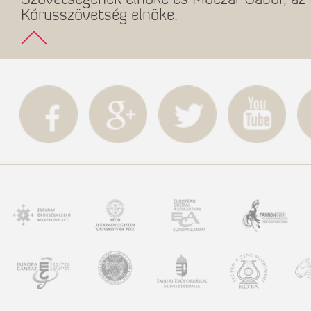
Szövetségének elnöke és Móczár Gábor, az 
Kórusszövetség elnöke.