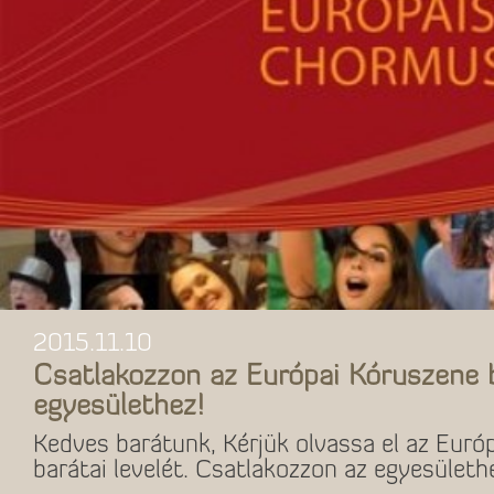
2015.11.10
Csatlakozzon az Európai Kóruszene 
egyesülethez!
Kedves barátunk, Kérjük olvassa el az Euró
barátai levelét. Csatlakozzon az egyesületh