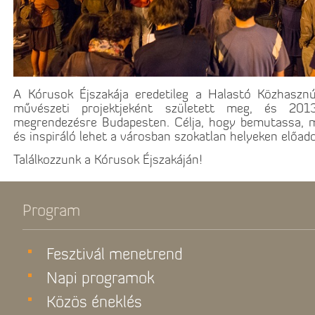
A Kórusok Éjszakája eredetileg a Halastó Közhaszn
művészeti projektjeként született meg, és 20
megrendezésre Budapesten. Célja, hogy bemutassa, mi
és inspiráló lehet a városban szokatlan helyeken előad
Találkozzunk a Kórusok Éjszakáján!
Program
Fesztivál menetrend
Napi programok
Közös éneklés