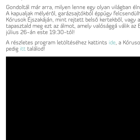
Gondoltál már arra, milyen lenne egy olyan világban éln
A kapualjak mélyéről, garázsajtókból éppúgy felcsendül
Kórusok Éjszakáján, mint rejtett belső kertekből, vagy 
tapasztald meg ezt az álmot, amely valósággá válik az
július 26-án este 19:30-tól!
A részletes program letöltéséhez kattints
ide
, a Kóruso
pedig
itt
találod!