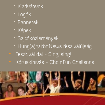
Kiadványok
Logók
Bannerek
Képek
Sajtóközlemények
Hung(a)ry for News fesziválújság
Fesztivál dal - Sing, sing!
Kóruskihívás - Choir Fun Challenge