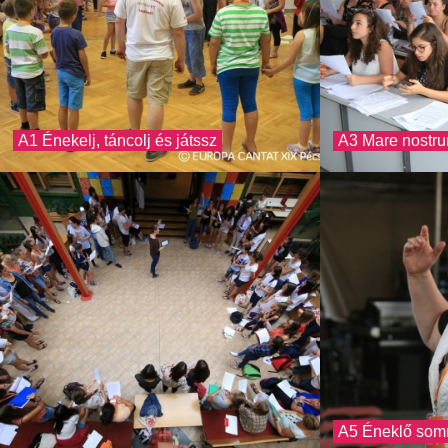
A1 Énekelj, táncolj és játssz
A3 Mare nostr
A5 Éneklő somm