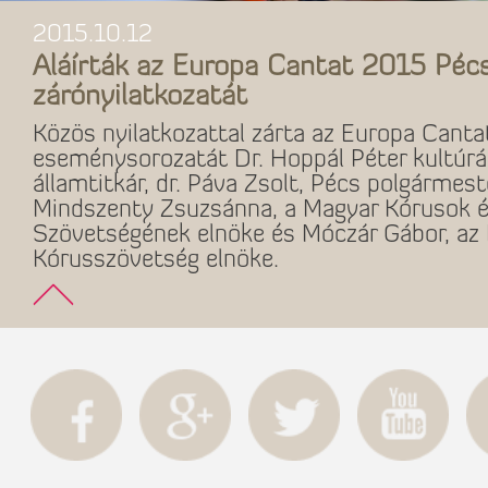
2015.10.12
Aláírták az Europa Cantat 2015 Péc
zárónyilatkozatát
Közös nyilatkozattal zárta az Europa Cant
eseménysorozatát Dr. Hoppál Péter kultúráé
államtitkár, dr. Páva Zsolt, Pécs polgármeste
Mindszenty Zsuzsánna, a Magyar Kórusok 
Szövetségének elnöke és Móczár Gábor, az 
Kórusszövetség elnöke.