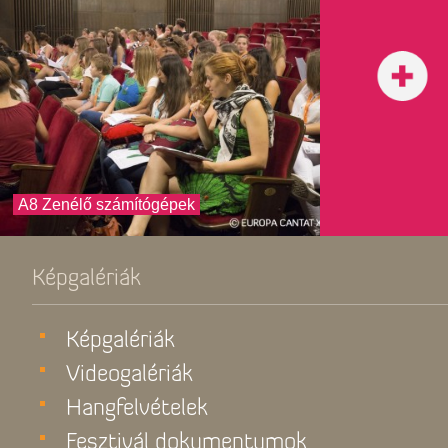
A8 Zenélő számítógépek
Képgalériák
Képgalériák
Videogalériák
Hangfelvételek
Fesztivál dokumentumok