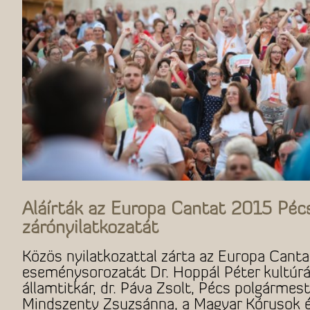
Aláírták az Europa Cantat 2015 Péc
zárónyilatkozatát
Közös nyilatkozattal zárta az Europa Cant
eseménysorozatát Dr. Hoppál Péter kultúráé
államtitkár, dr. Páva Zsolt, Pécs polgármeste
Mindszenty Zsuzsánna, a Magyar Kórusok 