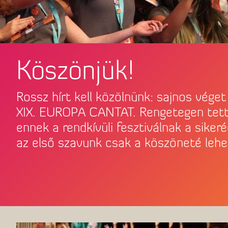
Köszönjük!
Utazás Pécsre
Rossz hírt kell közölnünk: sajnos véget
XIX. EUROPA CANTAT. Rengetegen tet
ennek a rendkívüli fesztiválnak a sikeré
az első szavunk csak a köszöneté lehe