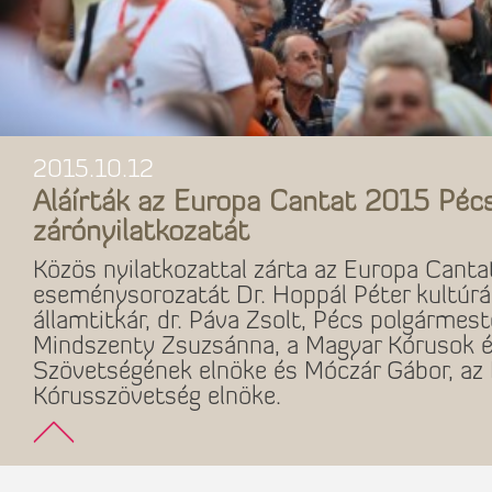
2015.10.12
Aláírták az Europa Cantat 2015 Péc
zárónyilatkozatát
Közös nyilatkozattal zárta az Europa Cant
eseménysorozatát Dr. Hoppál Péter kultúráé
államtitkár, dr. Páva Zsolt, Pécs polgármeste
Mindszenty Zsuzsánna, a Magyar Kórusok 
Szövetségének elnöke és Móczár Gábor, az 
Kórusszövetség elnöke.